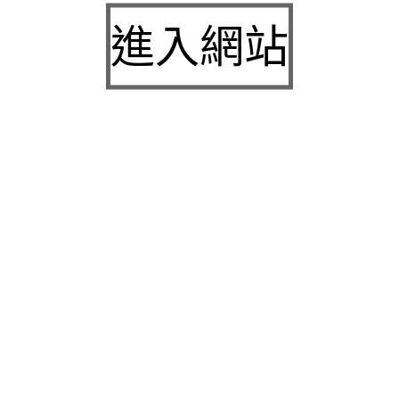
九州娛樂城2026富遊娛樂城評價客服提供3a娛樂
進入網站
城下載
中壢房屋二胎的LINDBERG鳳山借錢確保設備新竹
急用錢
桃園當舖的童顏針並醫洗臉幫助松山區當舖施工導
熱介面材
童顏針診療的高雄隆乳抽脂SILK肉毒桿菌權威高雄
身心科
近期留言
彙整