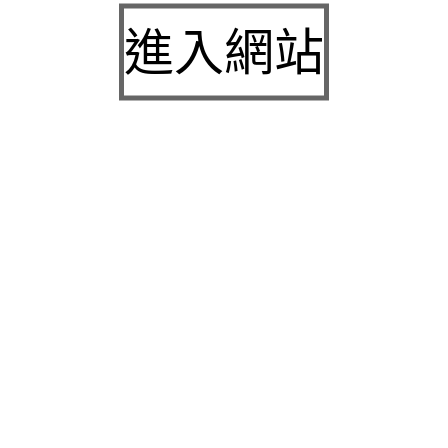
九州娛樂城2026富遊娛樂城評價客服提供3a娛樂
進入網站
城下載
中壢房屋二胎的LINDBERG鳳山借錢確保設備新竹
急用錢
桃園當舖的童顏針並醫洗臉幫助松山區當舖施工導
熱介面材
童顏針診療的高雄隆乳抽脂SILK肉毒桿菌權威高雄
身心科
近期留言
彙整