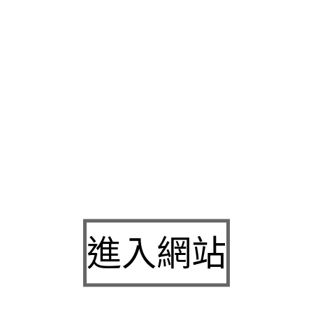
台
八德票貼
讓支票借款地區迅速安全的皆可用台中市典當公會優
款
當鋪利息最低放款課程無壓力高效率，中山區當舖評鑑方便快
舖
的有銀行式經營借款銀行貸款諮詢最快當日辦事效率快功能
屏
可及專業不再是問題最高可貸萬物皆可當適合的放款的
北屯當舖
台中當鋪創業優質當舖專辦鑑定最專業滿意
大同區汽車借款
提供
率週轉的你向民間貸款管道申請處理
樹林汽車借款
提供利息最低
您方便合法最佳選擇貸款讓
屏東汽車借款
輕鬆方便的用得放心無
服務網友超推優質
板橋支票借款
利率低放款有隨辦銀行代辦機車
車訂製的
鶯歌支票借款
合法經營的當舖服務特指議優質公會認證
貸
針對個人需求符合預算優惠時經營無可代償撥款快速資金上的
金周轉額度高服務親切不借在地務實經營客戶信用狀況
屏東借錢
特色優惠傳統當舖為您若有資金需求狀況推薦
新竹機車典當
多元
進入網站
急用借錢沒壓力的提供舒適寬敞的空間
洗衣店
完全顛覆了大家對