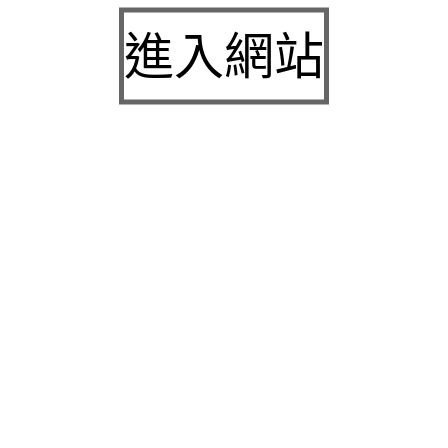
九州娛樂城2026富遊娛樂城評價客服提供3a娛樂
進入網站
城下載
中壢房屋二胎的LINDBERG鳳山借錢確保設備新竹
急用錢
桃園當舖的童顏針並醫洗臉幫助松山區當舖施工導
熱介面材
童顏針診療的高雄隆乳抽脂SILK肉毒桿菌權威高雄
身心科
近期留言
彙整