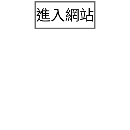
九州娛樂城2026富遊娛樂城評價客服提供3a娛樂
進入網站
城下載
中壢房屋二胎的LINDBERG鳳山借錢確保設備新竹
急用錢
桃園當舖的童顏針並醫洗臉幫助松山區當舖施工導
熱介面材
童顏針診療的高雄隆乳抽脂SILK肉毒桿菌權威高雄
身心科
近期留言
彙整