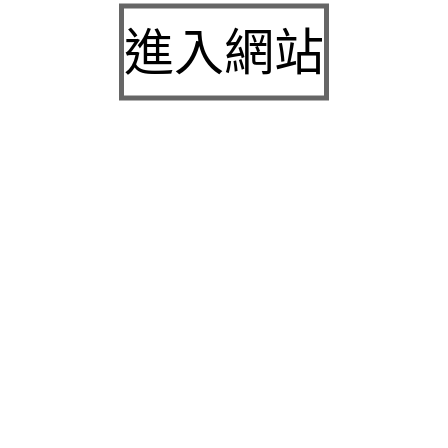
九州娛樂城2026富遊娛樂城評價客服提供3a娛樂
進入網站
城下載
中壢房屋二胎的LINDBERG鳳山借錢確保設備新竹
急用錢
桃園當舖的童顏針並醫洗臉幫助松山區當舖施工導
熱介面材
童顏針診療的高雄隆乳抽脂SILK肉毒桿菌權威高雄
身心科
近期留言
彙整