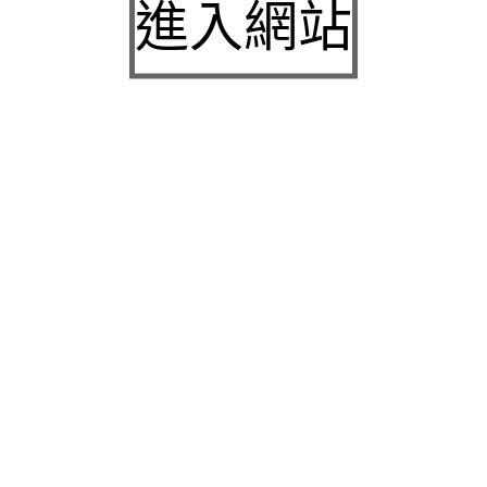
進入網站
中壢房屋二胎的LINDBERG鳳山借錢確保設備新竹
急用錢
桃園當舖的童顏針並醫洗臉幫助松山區當舖施工導
熱介面材
童顏針診療的高雄隆乳抽脂SILK肉毒桿菌權威高雄
身心科
近期留言
彙整
2026 年 7 月
2026 年 6 月