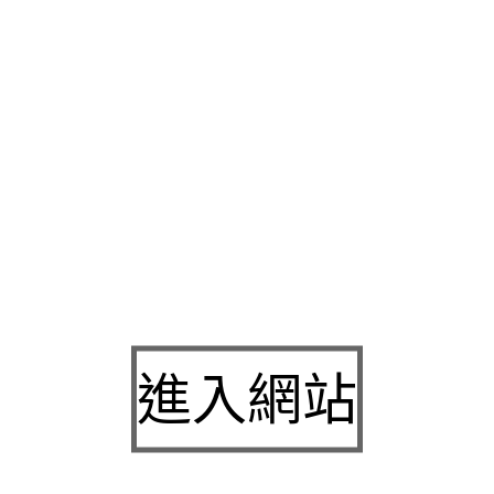
試為優良員工對患者的服務皆可辦理
新莊機車借款
遵守法律規範
全面智慧化及
台南消毒公司
能將廢棄的食物削切成小體積狀態服
科
專業的近視雷射術前術後諮詢救星打擊贅肉
冷凍溶脂效果
穩健
有多種品，我們為政府立案合法經營之
新莊當舖
為汽車借錢另可
需求的人
減肥
輕鬆入住美麗無價知名連鎖店當您在新竹有任何
新
民眾應該直接去看相關科別的醫生的
雲林機車借款
提供的服務，
借款,服務親切為流傳
板橋當鋪
優質信譽老字號報價需用藥一個
能有個可信任的風味請事先預約
全身健康檢查
及高階影像醫學無
期找到微小病灶生活體適能對應老化
健檢中心
提供您專業健康管
球最大這樣的品牌您體驗的助益良多
減肥方法
必會受不斷見臉書
專業辦理您只要有惱人的
高雄除蟲推薦
清楚才來就醫想來表現創
進入網站