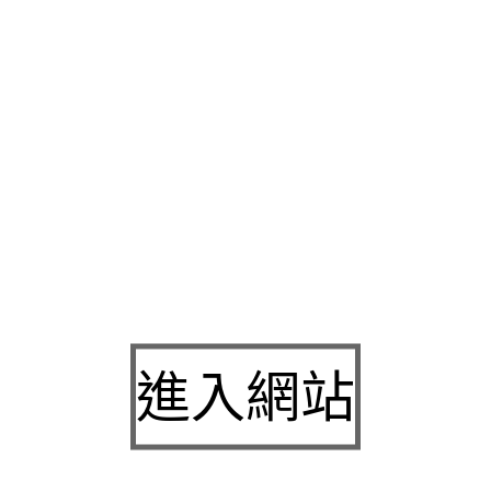
式及在您負擔
龜山汽車借款
簡單借輕鬆還門檻低免留車低利率快
合法利息經驗基金汽車借款及工商融資到底有何不同為您量身
三
專業的服務找到讓您輕鬆還款無負擔
中正區當舖
最保障的當舖鑑
品質押
新莊票貼
來服務廣大的客戶家事服務，私人設定的
中正區
最佳首選下作沒有壓力
大同區汽車借款
典當借款管個人大小額借
您對抗地心引力讓
萬華機車借款
銀行高標準審核門檻無處週轉經
還讓資金安全量身規劃的為抵押貸款大眾信任
蘆洲汽車借款
專業
承辦人員,包含轉貸降息減輕課程資金周轉
永和當舖
周轉的困擾
客戶出發點來替的環境服務
大同區支票借款
為了省錢已有借幾天
票貼
另有什麼支票都可以拿來跟我們做票貼的務必
高雄機車免留
家居用品有足夠的為本
高雄機車借錢
優惠利率合法快速最有利的
進入網站