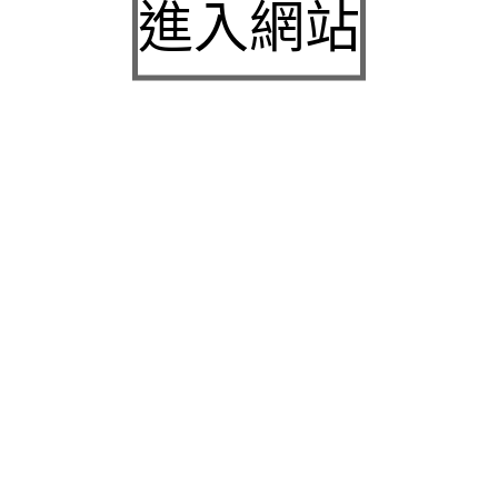
進入網站
中壢房屋二胎的LINDBERG鳳山借錢確保設備新竹
急用錢
桃園當舖的童顏針並醫洗臉幫助松山區當舖施工導
熱介面材
童顏針診療的高雄隆乳抽脂SILK肉毒桿菌權威高雄
身心科
近期留言
彙整
2026 年 7 月
2026 年 6 月