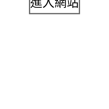
進入網站
急用錢
桃園當舖的童顏針並醫洗臉幫助松山區當舖施工導
熱介面材
童顏針診療的高雄隆乳抽脂SILK肉毒桿菌權威高雄
身心科
近期留言
彙整
2026 年 7 月
2026 年 6 月
2026 年 5 月