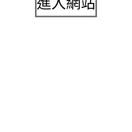
進入網站
急用錢
桃園當舖的童顏針並醫洗臉幫助松山區當舖施工導
熱介面材
童顏針診療的高雄隆乳抽脂SILK肉毒桿菌權威高雄
身心科
近期留言
彙整
2026 年 7 月
2026 年 6 月
2026 年 5 月