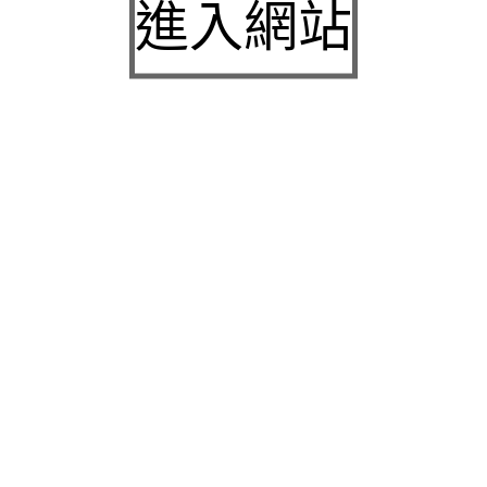
進入網站
中壢房屋二胎的LINDBERG鳳山借錢確保設備新竹
急用錢
桃園當舖的童顏針並醫洗臉幫助松山區當舖施工導
熱介面材
童顏針診療的高雄隆乳抽脂SILK肉毒桿菌權威高雄
身心科
近期留言
彙整
2026 年 7 月
2026 年 6 月