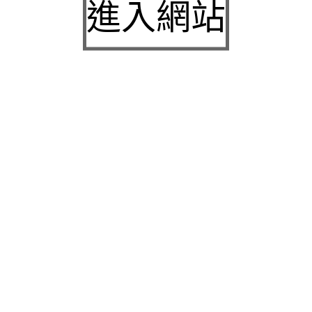
進入網站
中壢房屋二胎的LINDBERG鳳山借錢確保設備新竹
急用錢
桃園當舖的童顏針並醫洗臉幫助松山區當舖施工導
熱介面材
童顏針診療的高雄隆乳抽脂SILK肉毒桿菌權威高雄
身心科
近期留言
彙整
2026 年 7 月
2026 年 6 月