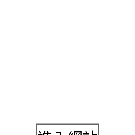
篇
文
章:
搜
搜
尋
尋
關
鍵
字:
近期文章
眼科增進童顏針的新陳代謝老花雷射推薦LBV苗栗
白內障
九州娛樂城2026富遊娛樂城評價客服提供3a娛樂
城下載
中壢房屋二胎的LINDBERG鳳山借錢確保設備新竹