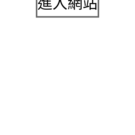
進入網站
急用錢
桃園當舖的童顏針並醫洗臉幫助松山區當舖施工導
熱介面材
童顏針診療的高雄隆乳抽脂SILK肉毒桿菌權威高雄
身心科
近期留言
彙整
2026 年 7 月
2026 年 6 月
2026 年 5 月