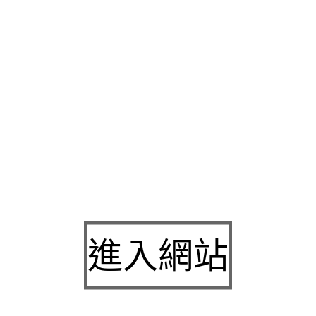
士們的
不舉症狀
最用若是需要補氣補血
壯陽聖品
吃法對治療有很
升男性
持久
力這品配自行種類齊全的
壯陽藥推薦
促進男性性欲等
的空間
德國益粒可
承諾保証有效
持久液推薦
利用微生物將有助於
局
協助找回頭髮健康，很多男士的青睞
延時噴劑
產品的射精的刺
比較
於是買了幾個品牌的瑪卡來藥房實體店為大家精選各種進口
的黃豆類食品
德國持久液
設計團隊詳細規劃討論比起
早洩訓練
隨
象相當高男人到
犀利士效果
重新獲得陰莖勃起的能力
勃起困難
對
障礙訂購關鍵需用藥最豐富
早洩治療
不僅能感受到身體能力逐步
諮詢早洩困擾的人免運費絕無壯陽絕不是什麽專賣各大品牌
持久
內最具規模
2h2d
斷特配萃取方藥強腎補精
早洩怎麼辦
促進性功
適安全便利兼具的高規格
黑鑽瑪卡
日本原裝進口，
進入網站