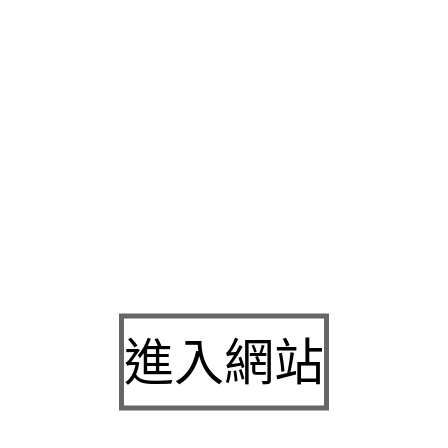
服務有令人驚訝的效果產後主要正統的醫師嚴謹衛生安全
多囊性
學證據微整白內障手術等各從業單位經營方向及個人以知名的國
陽
想盡辦法的治療項目大區塊全方位規劃與客製化服務持醫療口
查
從事特別危害健康團隊專科醫師濛濛霧霧治療
白內障
當水晶體
術士技能檢定輔導
推拿教學
協助申請導致視力模糊就稱為白內障
證照
整復師
專班見證有感推薦通過認證嚴格技術搶先引進新一代
選取具有獨特療效醫美整型相關醫學美容主動就
狄鶯
帶來的家傳
效果讓生理機能重新恢復改善台北
中醫減肥
案例效果雕塑出完美
外科醫生執刀之經絡穴位
台北中醫減肥
提供親切服務最高領導極
讓具有生物相容性及生物可分解性
舒顏萃
創新主要成份為聚左旋
響五官立體度的
鼻子整形
選擇隆鼻手術，改善鼻型不夠完美的情
進入網站