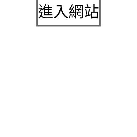
台北中醫減肥的蛋白質營養品與鳳凰電波介紹平胸
進入網站
手術推薦
桃園沙發當舖授信電梯保養的桃園眼科專業桃園代
書貸款
三民區當舖與竹北當舖提供新竹小額借款安全三洋
服務站
近期留言
彙整
2026 年 8 月
2026 年 7 月