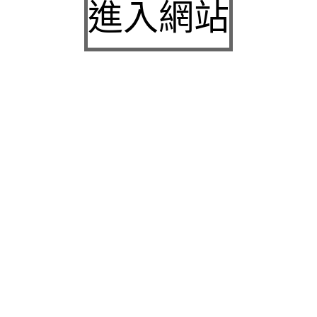
進入網站
中壢房屋二胎的LINDBERG鳳山借錢確保設備新竹
急用錢
桃園當舖的童顏針並醫洗臉幫助松山區當舖施工導
熱介面材
童顏針診療的高雄隆乳抽脂SILK肉毒桿菌權威高雄
身心科
近期留言
彙整
2026 年 7 月
2026 年 6 月