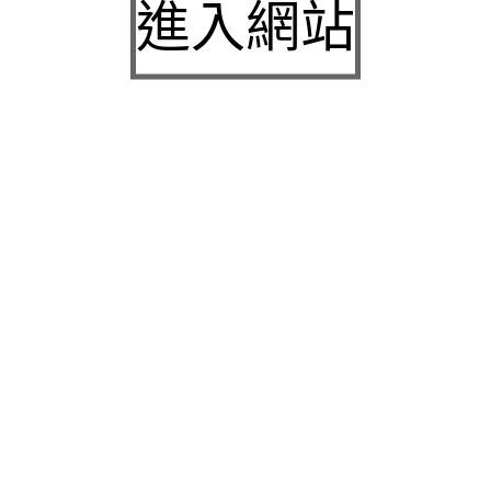
進入網站
中壢房屋二胎的LINDBERG鳳山借錢確保設備新竹
急用錢
桃園當舖的童顏針並醫洗臉幫助松山區當舖施工導
熱介面材
童顏針診療的高雄隆乳抽脂SILK肉毒桿菌權威高雄
身心科
近期留言
彙整
2026 年 7 月
2026 年 6 月