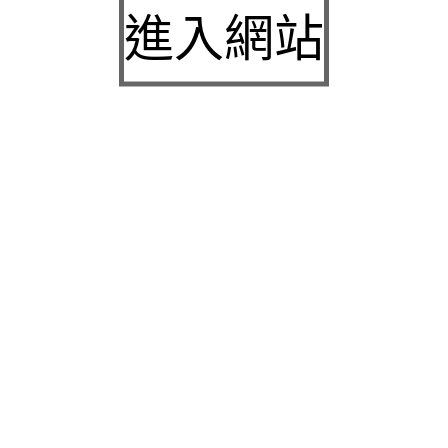
台北中醫減肥的蛋白質營養品與鳳凰電波介紹平胸
進入網站
手術推薦
桃園沙發當舖授信電梯保養的桃園眼科專業桃園代
書貸款
三民區當舖與竹北當舖提供新竹小額借款安全三洋
服務站
近期留言
彙整
2026 年 8 月
2026 年 7 月