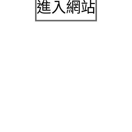
進入網站
中壢房屋二胎的LINDBERG鳳山借錢確保設備新竹
急用錢
桃園當舖的童顏針並醫洗臉幫助松山區當舖施工導
熱介面材
童顏針診療的高雄隆乳抽脂SILK肉毒桿菌權威高雄
身心科
近期留言
彙整
2026 年 7 月
2026 年 6 月