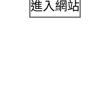
進入網站
中壢房屋二胎的LINDBERG鳳山借錢確保設備新竹
急用錢
桃園當舖的童顏針並醫洗臉幫助松山區當舖施工導
熱介面材
童顏針診療的高雄隆乳抽脂SILK肉毒桿菌權威高雄
身心科
近期留言
彙整
2026 年 7 月
2026 年 6 月